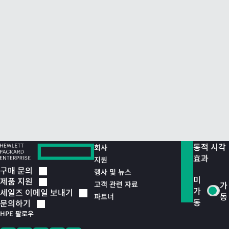
동적 시각
회사
효과
지원
구매
문의
행사 및 뉴스
미
제품
지원
고객 관련 자료
가
가
세일즈 이메일
보내기
동
파트너
동
문의하기
HPE 팔로우