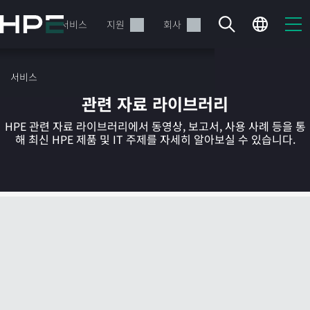
주
요
제품
서비스
지원
회사
콘
텐
츠
서비스
로
관련 자료 라이브러리
건
너
HPE 관련 자료 라이브러리에서 동영상, 보고서, 사용 사례 등을 통
뛰
해 최신 HPE 제품 및 IT 주제를 자세히 알아보실 수 있습니다.
기
현재 장바구니가 비어있습니다
HPE Store에서 검색하고 구성한 다음 주문하십시오.
지금 구매하기