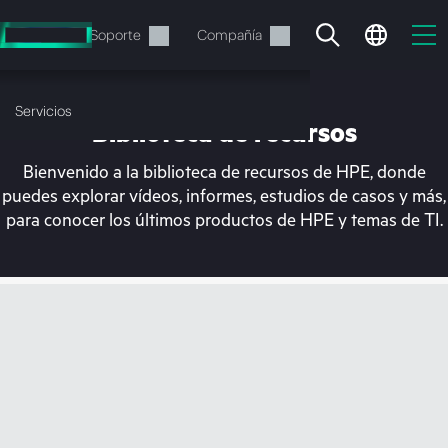
Saltar
al
Servicios
Soporte
Compañía
contenido
principal
Servicios
Biblioteca de recursos
Bienvenido a la biblioteca de recursos de HPE, donde
puedes explorar vídeos, informes, estudios de casos y más,
para conocer los últimos productos de HPE y temas de TI.
En estos momentos, tu
cesta está vacía
Dirígete a la tienda de HPE para encontrar lo
que buscas, configurarlo y realizar el pedido.