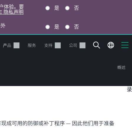
的用户体验。要
是
否
E 隐私声明
海外
是
否
产品
服务
支持
公司
概述
目
录
现成可用的防御或补丁程序 — 因此他们用于准备