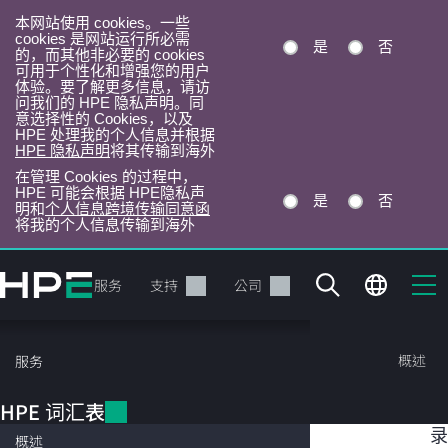
本网站使用 cookies。一些
cookies 是网站运行所必需
是
否
的，而其他非必要的 cookies
可用于个性化和增强您的用户
体验。要了解更多信息，请访
问我们的 HPE 隐私声明。同
意选择性的 Cookies，以及
HPE 处理我的个人信息并根据
HPE 隐私声明
将其传输到海外
在管理 Cookies 的过程中，
HPE 可能会根据 HPE隐私声
是
否
明和
个人信息跨境传输同意函
将我的个人信息传输到海外
跳
转
产品
服务
支持
公司
到
主
目
HPE 词汇表
概述
服务
录
HPE 词汇表
目
混合云存储
录
概述