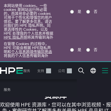
本网站使用 cookies。一些
cookies 是网站运行所必需
是
否
的，而其他非必要的 cookies
可用于个性化和增强您的用户
体验。要了解更多信息，请访
问我们的 HPE 隐私声明。同
意选择性的 Cookies，以及
HPE 处理我的个人信息并根据
HPE 隐私声明
将其传输到海外
在管理 Cookies 的过程中，
HPE 可能会根据 HPE隐私声
是
否
明和
个人信息跨境传输同意函
将我的个人信息传输到海外
跳
转
产品
服务
支持
公司
到
主
目
服务
录
资源库
欢迎使用 HPE 资源库，您可以在其中浏览视频、报
告、案例研究并了解更多有关最新 HPE 产品和 IT