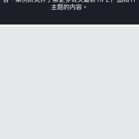
主题的内容。
您的购物车目前是空的
前往 HPE 商店浏览、配置和订购。
立即购买