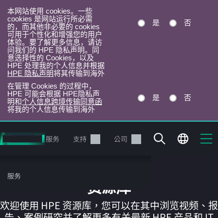
本网站使用 cookies。一些
cookies 是网站运行所必需
是
否
的，而其他非必要的 cookies
可用于个性化和增强您的用户
体验。要了解更多信息，请访
问我们的 HPE 隐私声明。同
意选择性的 Cookies，以及
HPE 处理我的个人信息并根据
HPE 隐私声明
将其传输到海外
在管理 Cookies 的过程中，
HPE 可能会根据 HPE隐私声
是
否
明和
个人信息跨境传输同意函
将我的个人信息传输到海外
跳
转
产品
服务
支持
公司
到
主
目
服务
录
资源库
欢迎使用 HPE 资源库，您可以在其中浏览视频、报
告、案例研究并了解更多有关最新 HPE 产品和 IT