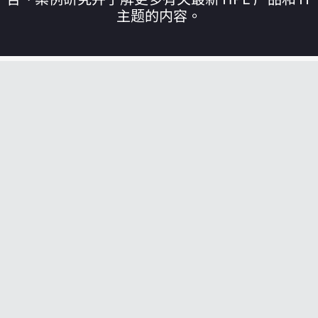
主题的内容。
您的购物车目前是空的
前往 HPE 商店浏览、配置和订购。
立即购买