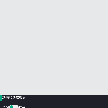
前往 HPE 商店浏览、配置和订购。
立即购买
动画和动态效果
关闭
打开