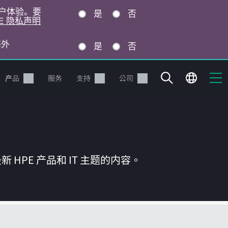
的用户体验。要
是
否
E 隐私声明
海外
是
否
产品
服务
支持
公司
HPE 产品和 IT 主题的内容。