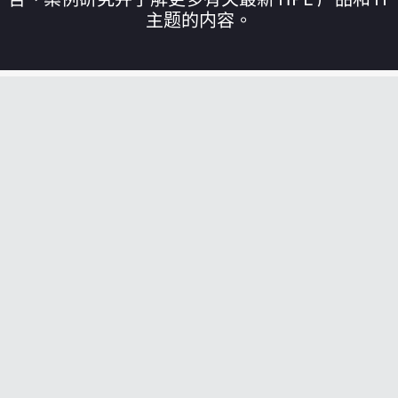
主题的内容。
您的购物车目前是空的
前往 HPE 商店浏览、配置和订购。
立即购买