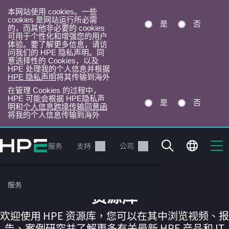
本网站使用 cookies。一些
cookies 是网站运行所必需
是
否
的，而其他非必要的 cookies
可用于个性化和增强您的用户
体验。要了解更多信息，请访
问我们的 HPE 隐私声明。同
意选择性的 Cookies，以及
HPE 处理我的个人信息并根据
HPE 隐私声明
将其传输到海外
在管理 Cookies 的过程中，
HPE 可能会根据 HPE隐私声
是
否
明和
个人信息跨境传输同意函
将我的个人信息传输到海外
跳
转
产品
服务
支持
公司
到
主
目
服务
录
资源库
欢迎使用 HPE 资源库，您可以在其中浏览视频、报
告、案例研究并了解更多有关最新 HPE 产品和 IT