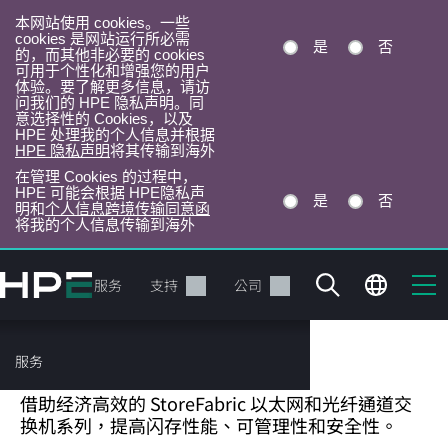
本网站使用 cookies。一些
cookies 是网站运行所必需
是
否
的，而其他非必要的 cookies
可用于个性化和增强您的用户
体验。要了解更多信息，请访
问我们的 HPE 隐私声明。同
意选择性的 Cookies，以及
HPE 处理我的个人信息并根据
HPE 隐私声明
将其传输到海外
在管理 Cookies 的过程中，
HPE 可能会根据 HPE隐私声
是
否
明和
个人信息跨境传输同意函
将我的个人信息传输到海外
跳
转
产品
服务
支持
公司
到
主
目
存储交换机
服务
录
借助经济高效的 StoreFabric 以太网和光纤通道交
换机系列，提高闪存性能、可管理性和安全性。