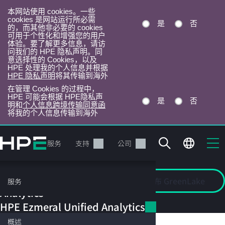
本网站使用 cookies。一些
cookies 是网站运行所必需
是
否
的，而其他非必要的 cookies
可用于个性化和增强您的用户
体验。要了解更多信息，请访
问我们的 HPE 隐私声明。同
意选择性的 Cookies，以及
HPE 处理我的个人信息并根据
HPE 隐私声明
将其传输到海外
在管理 Cookies 的过程中，
HPE 可能会根据 HPE隐私声
是
否
明和
个人信息跨境传输同意函
将我的个人信息传输到海外
跳
转
产品
服务
支持
公司
到
主
HPE Ezmeral
目
Unified
发布 GreenLake
概述
立即购买
服务
录
Analytics
HPE
HPE Ezmeral Unified Analytics
概述