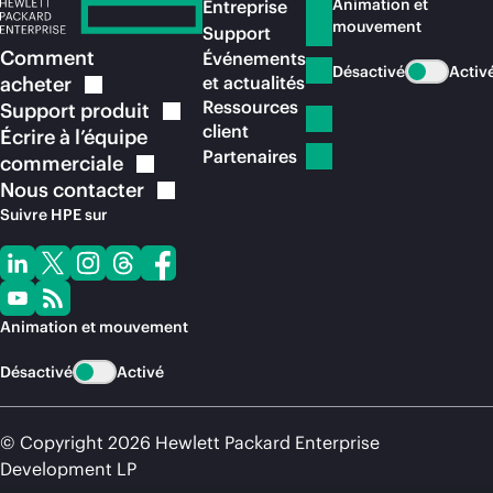
Animation et
Entreprise
mouvement
Support
Comment
Événements
Désactivé
Activ
acheter
et actualités
Ressources
Support
produit
client
Écrire à l’équipe
Partenaires
commerciale
Nous
contacter
Suivre HPE sur
Animation et mouvement
Désactivé
Activé
© Copyright 2026 Hewlett Packard Enterprise
Development LP