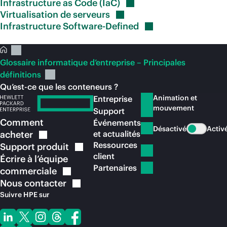
Infrastructure as Code
(IaC)
Virtualisation de
serveurs
Infrastructure
Software-Defined
Glossaire informatique d’entreprise – Principales
définitions
Qu’est-ce que les conteneurs ?
Animation et
Entreprise
mouvement
Support
Comment
Événements
Désactivé
Activ
acheter
et actualités
Ressources
Support
produit
client
Écrire à l’équipe
Partenaires
commerciale
Nous
contacter
Suivre HPE sur