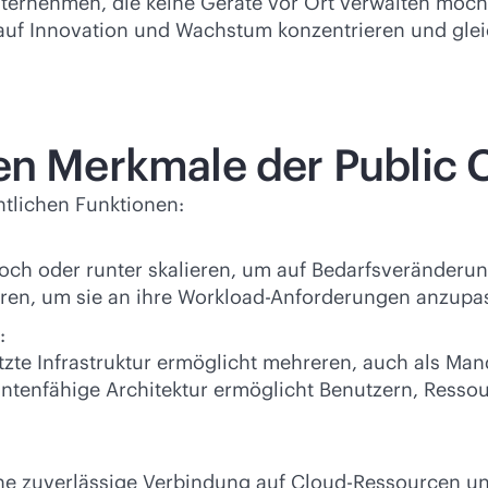
r Unternehmen, die keine Geräte vor Ort verwalten mö
f Innovation und Wachstum konzentrieren und gleichz
en Merkmale der Public 
ntlichen Funktionen:
ch oder runter skalieren, um auf Bedarfsveränderu
ieren, um sie an ihre Workload-Anforderungen anzupa
:
zte Infrastruktur ermöglicht mehreren, auch als Ma
tenfähige Architektur ermöglicht Benutzern, Ressou
ne zuverlässige Verbindung auf Cloud-Ressourcen un