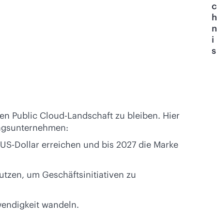
c
h
n
i
s
n Public Cloud-Landschaft zu bleiben. Hier
ungsunternehmen:
 US-Dollar erreichen und bis 2027 die Marke
tzen, um Geschäftsinitiativen zu
wendigkeit wandeln.