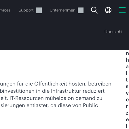
rvices
Support
Unternehmen
Übersicht
I
n
h
a
l
t
ngen für die Öffentlichkeit hosten, betreiben
s
vestitionen in die Infrastruktur reduziert
v
estellen.
hkeit, IT-Ressourcen mühelos on demand zu
e
sierungen entlastet, da diese von Public
r
z
e
i