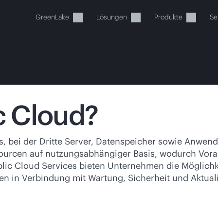
GreenLake
Lösungen
Produkte
Se
ic Cloud?
Ihr Warenkorb ist aktuell leer
, bei der Dritte Server, Datenspeicher sowie Anwendu
ourcen auf nutzungsabhängiger Basis, wodurch Vorabin
 Sie den HPE Store zum Stöbern, Konfigurieren und B
Public Cloud Services bieten Unternehmen die Möglic
n in Verbindung mit Wartung, Sicherheit und Aktuali
Jetzt kaufen