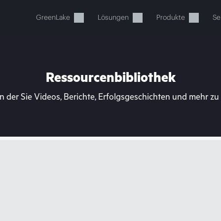
GreenLake
Lösungen
Produkte
Se
Ressourcenbibliothek
n der Sie Videos, Berichte, Erfolgsgeschichten und mehr z
Ihr Warenkorb ist aktuell leer
 Sie den HPE Store zum Stöbern, Konfigurieren und B
Jetzt kaufen