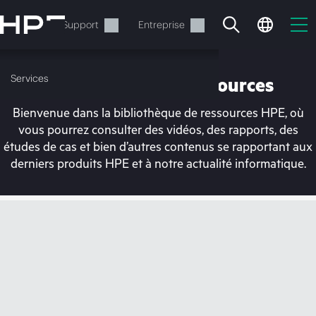
Accéder
au
Services
Support
Entreprise
contenu
principal
Services
Bibliothèque de ressources
Bienvenue dans la bibliothèque de ressources HPE, où
vous pourrez consulter des vidéos, des rapports, des
études de cas et bien d’autres contenus se rapportant aux
derniers produits HPE et à notre actualité informatique.
Votre panier est
actuellement vide
Rendez-vous dans la boutique HPE pour
découvrir, configurer et commander.