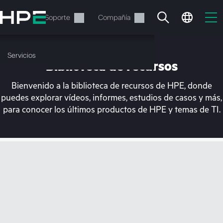
Saltar
al
Servicios
Soporte
Compañía
contenido
principal
Servicios
Biblioteca de recursos
Bienvenido a la biblioteca de recursos de HPE, donde
puedes explorar vídeos, informes, estudios de casos y más,
para conocer los últimos productos de HPE y temas de TI.
En estos momentos, tu
cesta está vacía
Dirígete a la tienda de HPE para encontrar lo
que buscas, configurarlo y realizar el pedido.