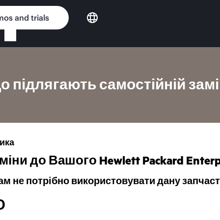
os and trials
о підлягають самостійній зам
ника
ни до Вашого Hewlett Packard Enterp
 вам не потрібно використовувати дану запчас
Ю