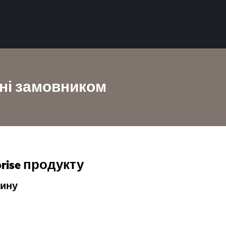
іні замовником
rise продукту
тину