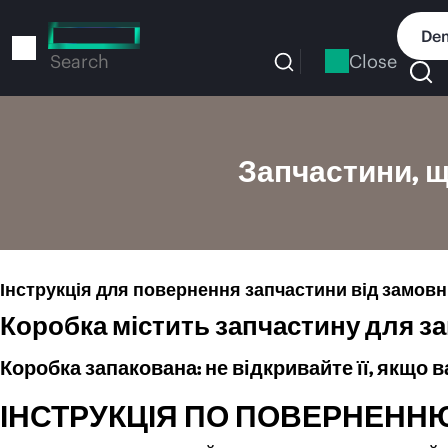
Skip
to
Dem
main
Close
Search
content
Запчастини, щ
Інструкція для повернення запчастини від замов
Коробка містить запчастину для замі
Коробка запакована: не відкривайте її, якщо
ІНСТРУКЦІЯ ПО ПОВЕРНЕНН