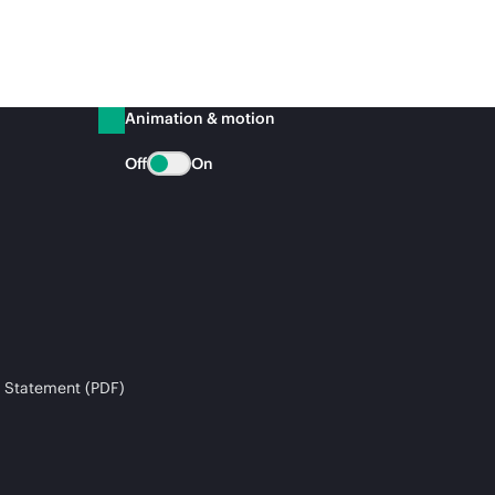
Animation & motion
Off
On
 Statement (PDF)