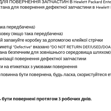
 ПОВЕРНЕННЯ ЗАПЧАСТИН В Hewlett Packard Enter
тана для повернення дефектної запчастини в Hewlett Pa
така передбачена)
ковку (якщо така передбачена)
й запакуйте коробку за допомогою клейкої стрічки
етикетці “Defective“ вказано "DO NOT RETURN DEF/USED/D
зована безпечним для зовнішнього середовища шляхом))
ганізації повернення дефектної запчастини
и на етикетках з умовами повернення
овинна бути повернена, будь ласка, скористуйтеся ети
 бути повернені протягом 3 робочих днів.