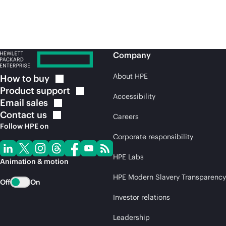
Company
About HPE
How to
buy
Product
support
Accessibility
Email
sales
Contact
us
Careers
Follow HPE on
Corporate responsibility
HPE Labs
Animation & motion
HPE Modern Slavery Transparency
Off
On
Investor relations
Leadership