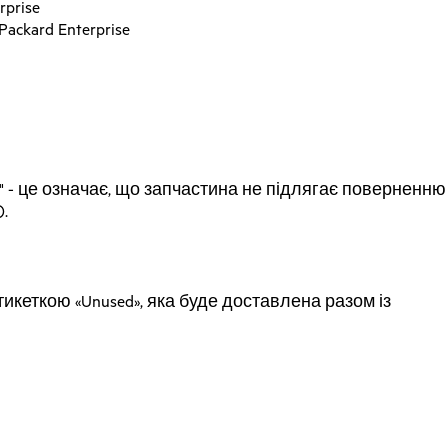
prise
ckard Enterprise
OA" - це означає, що запчастина не підлягає поверненню
.
кеткою «Unused», яка буде доставлена разом із