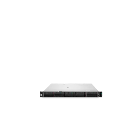
Acheter maintenant
TRA
STOR
AGE
SERV
ER