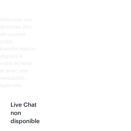
4000
Valorisez vos
données afin
de booster
votre
transformation
digitale à
votre échelle
et avec une
rentabilité
optimale.
Live Chat
non
disponible