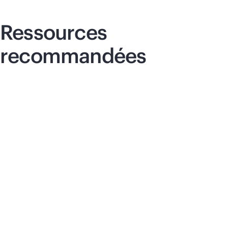
Ressources
recommandées
Article
Art