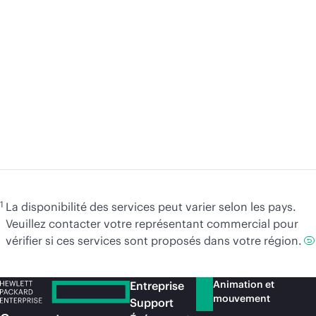
Un parcours pratique vers le
Le
cloud souverain avec HPE
u
Cybersecurity Services
et
c
En savoir
plus
En
1
La disponibilité des services peut varier selon les pays.
Veuillez contacter votre représentant commercial pour
vérifier si ces services sont proposés dans votre région.
Animation et
Entreprise
mouvement
Support