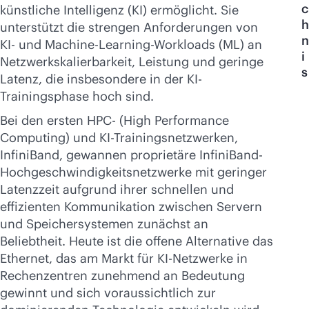
Jetzt kaufen
c
künstliche Intelligenz (KI) ermöglicht. Sie
h
unterstützt die strengen Anforderungen von
n
KI- und Machine-Learning-Workloads (ML) an
i
Netzwerkskalierbarkeit, Leistung und geringe
s
Latenz, die insbesondere in der KI-
Trainingsphase hoch sind.
Bei den ersten HPC- (High Performance
Computing) und KI-Trainingsnetzwerken,
InfiniBand, gewannen proprietäre InfiniBand-
Hochgeschwindigkeitsnetzwerke mit geringer
Latenzzeit aufgrund ihrer schnellen und
effizienten Kommunikation zwischen Servern
und Speichersystemen zunächst an
Beliebtheit. Heute ist die offene Alternative das
Ethernet, das am Markt für KI-Netzwerke in
Rechenzentren zunehmend an Bedeutung
gewinnt und sich voraussichtlich zur