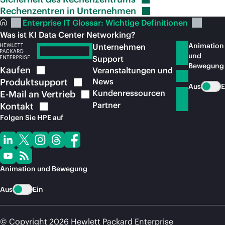
Rechenzentren in
Unternehmen
Enterprise IT Glossar: Wichtige Definitionen
Was ist KI Data Center Networking?
Animation
Unternehmen
und
Support
Bewegung
Kaufen
Veranstaltungen und
Produktsupport
News
Aus
E
Kundenressourcen
E-Mail an
Vertrieb
Partner
Kontakt
Folgen Sie HPE auf
Animation und Bewegung
Aus
Ein
© Copyright 2026 Hewlett Packard Enterprise