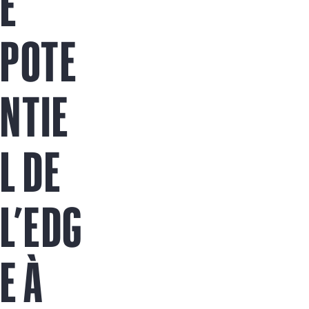
E
Acheter maintenant
POTE
NTIE
L DE
L’EDG
E À