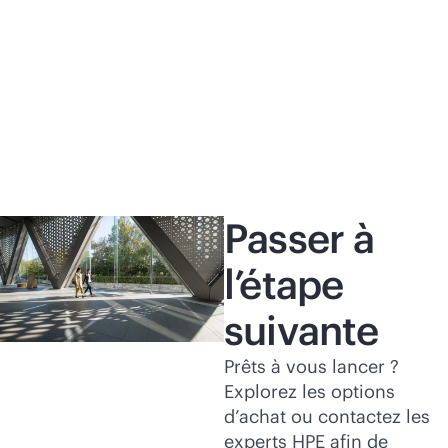
HPE dévoile sa première architecture
Me
d’IA à l’échelle du rack AMD Helios, dotée
in
d’un commutateur HPE Juniper
CA
Networking dédié
d’
Lire le communiqué de
presse
Lir
Passer à
l’étape
suivante
Prêts à vous lancer ?
Explorez les options
d’achat ou contactez les
experts HPE afin de