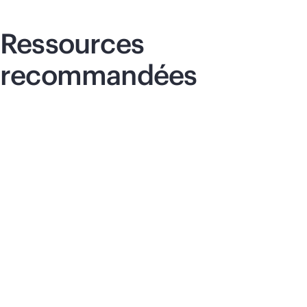
Ressources
recommandées
Communiqué de presse
Gui