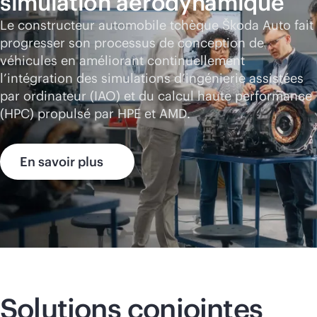
simulation aérodynamique
Le constructeur automobile tchèque Škoda Auto fait
progresser son processus de conception de
véhicules en améliorant continuellement
l’intégration des simulations d’ingénierie assistées
par ordinateur (IAO) et du calcul haute performance
(HPC) propulsé par HPE et AMD.
En savoir plus
Solutions conjointes