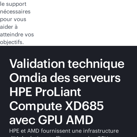
le support
nécessaires
pour vous
aider à
atteindre vos
objectifs.
Validation technique
Omdia des serveurs
HPE ProLiant
Compute XD685
avec GPU AMD
HPE et AMD fournissent une infrastructure