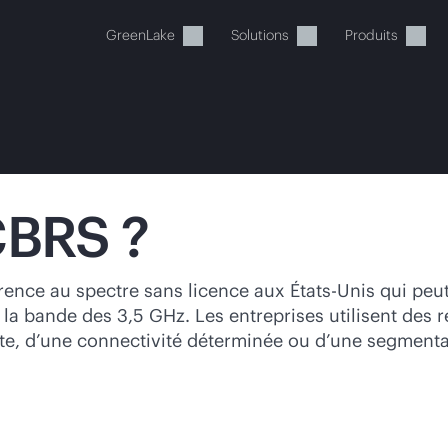
GreenLake
Solutions
Produits
CBRS ?
tre panier est actuellement v
rence au spectre sans licence aux États-Unis qui peut
la bande des 3,5 GHz. Les entreprises utilisent des 
 dans la boutique HPE pour découvrir, configurer e
ste, d’une connectivité déterminée ou d’une segmentat
Acheter maintenant