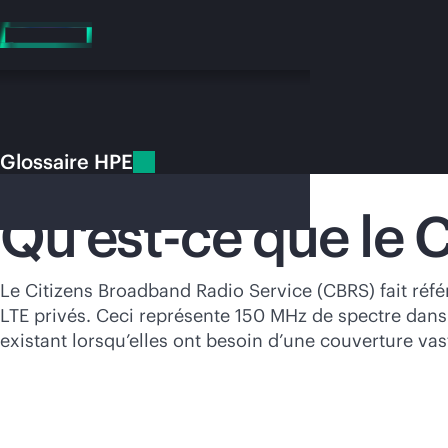
Accéder
au
contenu
principal
Glossaire HPE
Glossaire HPE
CBRS
Qu'est-ce que le 
Vo
Le Citizens Broadband Radio Service (CBRS) fait réfé
LTE privés. Ceci représente 150 MHz de spectre dans 
Rendez-vous
existant lorsqu’elles ont besoin d’une couverture va