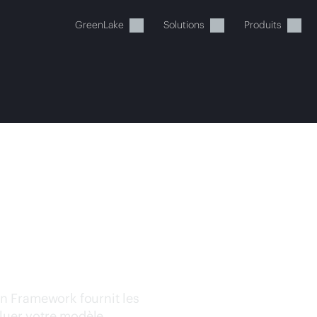
GreenLake
Solutions
Produits
tre panier est actuellement v
EWORK
 dans la boutique HPE pour découvrir, configurer e
Acheter maintenant
n Framework fournit les
oluer votre modèle