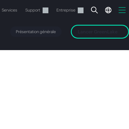
Services
Support
Entreprise
Lancer GreenLake
Présentation générale
ide
t commander.