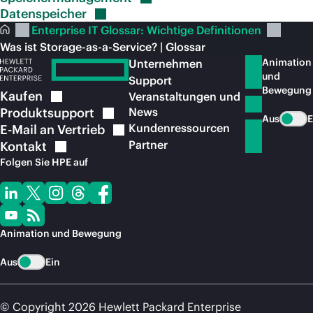
Datenspeicher
Enterprise IT Glossar: Wichtige Definitionen
Was ist Storage-as-a-Service? | Glossar
Animation
Unternehmen
und
Support
Bewegung
Kaufen
Veranstaltungen und
Produktsupport
News
Aus
E
Kundenressourcen
E-Mail an
Vertrieb
Partner
Kontakt
Folgen Sie HPE auf
Animation und Bewegung
Aus
Ein
© Copyright 2026 Hewlett Packard Enterprise