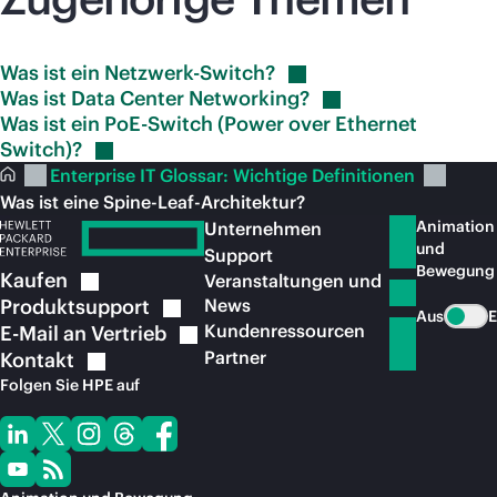
Was ist ein
Netzwerk-Switch?
Was ist Data Center
Networking?
Was ist ein PoE-Switch (Power over Ethernet
Switch)?
Enterprise IT Glossar: Wichtige Definitionen
Was ist eine Spine-Leaf-Architektur?
Animation
Unternehmen
und
Support
Bewegung
Kaufen
Veranstaltungen und
Produktsupport
News
Aus
E
Kundenressourcen
E-Mail an
Vertrieb
Partner
Kontakt
Folgen Sie HPE auf