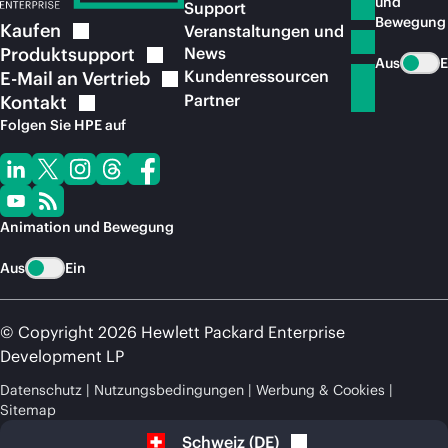
und
Support
Bewegung
Kaufen
Veranstaltungen und
Produktsupport
News
Aus
E
Kundenressourcen
E-Mail an
Vertrieb
Partner
Kontakt
Folgen Sie HPE auf
Animation und Bewegung
Aus
Ein
© Copyright 2026 Hewlett Packard Enterprise
Development LP
Datenschutz
Nutzungsbedingungen
Werbung & Cookies
Sitemap
Schweiz
(
DE
)