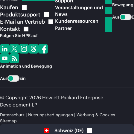
Support
Bewegung
Kaufen
Veranstaltungen und
Produktsupport
News
Aus
E
Kundenressourcen
E-Mail an
Vertrieb
Partner
Kontakt
Folgen Sie HPE auf
Animation und Bewegung
Aus
Ein
© Copyright 2026 Hewlett Packard Enterprise
Development LP
Datenschutz
Nutzungsbedingungen
Werbung & Cookies
Sitemap
Schweiz
(
DE
)