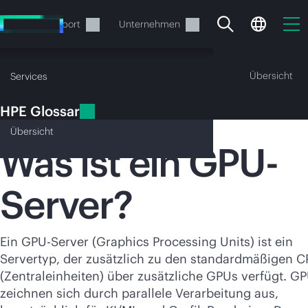
Zum
Hauptinhalt
rvices
Support
Unternehmen
wechseln
HPE Glossar
Übersicht
Services
HPE Glossar
GPU-Server
Übersicht
Was ist ein GPU-
Server?
Ihr Warenkorb ist aktuell
leer
Ein GPU-Server (Graphics Processing Units) ist ein
Besuchen Sie den HPE Store zum Stöbern,
Servertyp, der zusätzlich zu den standardmäßigen 
Konfigurieren und Bestellen.
(Zentraleinheiten) über zusätzliche GPUs verfügt. G
zeichnen sich durch parallele Verarbeitung aus,