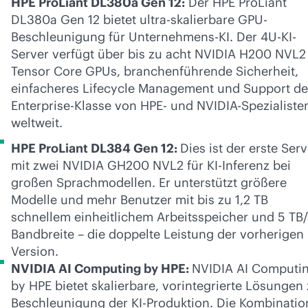
HPE ProLiant DL380a Gen 12:
Der HPE ProLiant
DL380a Gen 12 bietet ultra-skalierbare GPU-
Beschleunigung für Unternehmens-KI. Der 4U-KI-
Server verfügt über bis zu acht NVIDIA H200 NVL2
Tensor Core GPUs, branchenführende Sicherheit,
einfacheres Lifecycle Management und Support de
Enterprise-Klasse von HPE- und NVIDIA-Spezialiste
weltweit.
HPE ProLiant DL384 Gen 12:
Dies ist der erste Serv
mit zwei NVIDIA GH200 NVL2 für KI-Inferenz bei
großen Sprachmodellen. Er unterstützt größere
Modelle und mehr Benutzer mit bis zu 1,2 TB
schnellem einheitlichem Arbeitsspeicher und 5 TB/
Bandbreite – die doppelte Leistung der vorherigen
Version.
NVIDIA AI Computing by HPE:
NVIDIA AI Computi
by HPE bietet skalierbare, vorintegrierte Lösungen 
Beschleunigung der KI-Produktion. Die Kombinatio