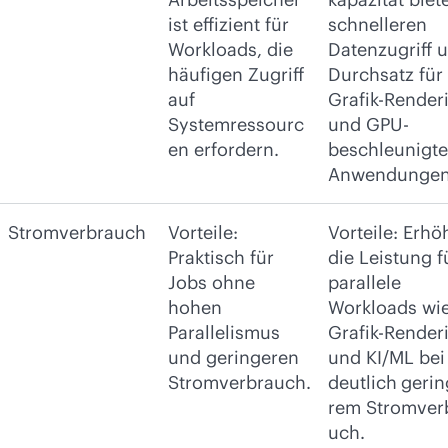
ist effizient für
schnelleren
Workloads, die
Datenzugriff 
häufigen Zugriff
Durchsatz für
auf
Grafik-Render
Systemressourc
und GPU-
en erfordern.
beschleunigte
Anwendungen
Stromverbrauch
Vorteile:
Vorteile: Erhö
Praktisch für
die Leistung f
Jobs ohne
parallele
hohen
Workloads wi
Parallelismus
Grafik-Render
und geringeren
und KI/ML bei
Stromverbrauch.
deutlich
gerin
rem Stromver
uch.