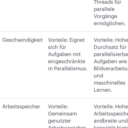
Threads für
parallele
Vorgänge
ermöglichen.
Geschwindigkeit
Vorteile: Eignet
Vorteile: Hohe
sich für
Durchsatz für
Aufgaben mit
parallelisierb
eingeschränkte
Aufgaben wie
m Parallelismus.
Bildverarbeit
und
maschinelles
Lernen.
Arbeitsspeicher
Vorteile:
Vorteile: Hohe
Gemeinsam
Arbeitsspeich
genutzter
andbreite und
Arbeitsspeicher
kapazität biet