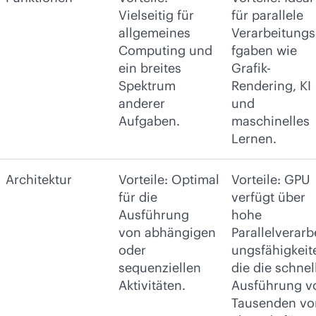
Vielseitig für
für parallele
allgemeines
Verarbeitung
Computing und
fgaben wie
ein breites
Grafik-
Spektrum
Rendering, KI
anderer
und
Aufgaben.
maschinelles
Lernen.
Architektur
Vorteile: Optimal
Vorteile: GPU
für die
verfügt über
Ausführung
hohe
von abhängigen
Parallelverarb
oder
ungsfähigkeit
sequenziellen
die die schnel
Aktivitäten.
Ausführung v
Tausenden vo