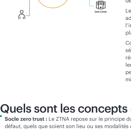
de
Le
ad
l’
pl
Co
sé
ré
le
pe
mi
Quels sont les concepts
Socle zero trust :
Le ZTNA repose sur le principe du
défaut, quels que soient son lieu ou ses modalités