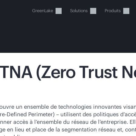
GreenLake
Solutions
Produits
ZTNA (Zero Trust 
tre panier est actuellement v
 dans la boutique HPE pour découvrir, configurer e
uvre un ensemble de technologies innovantes visant 
-Defined Perimeter) – utilisent des politiques d’accè
Acheter maintenant
nner accès à l’ensemble du réseau de l’entreprise. El
ège en lieu et place de la segmentation réseau et, co