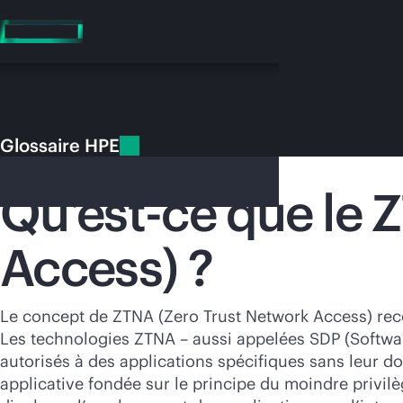
Accéder
au
contenu
principal
Glossaire HPE
Glossaire HPE
Zero Trust Network Access (ZTNA)
Qu’est-ce que le 
Access) ?
Vo
Rendez-vous
Le concept de ZTNA (Zero Trust Network Access) reco
Les technologies ZTNA – aussi appelées SDP (Software
autorisés à des applications spécifiques sans leur do
applicative fondée sur le principe du moindre privil