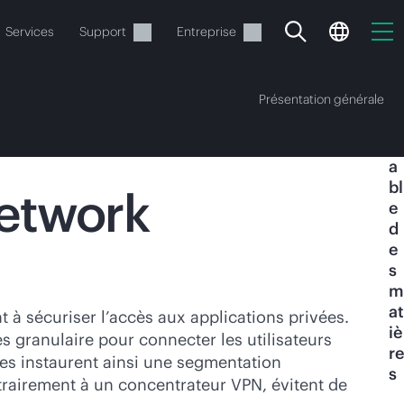
Services
Support
Entreprise
Présentation générale
T
a
bl
Network
e
d
e
ide
s
m
t commander.
at
à sécuriser l’accès aux applications privées.
iè
s granulaire pour connecter les utilisateurs
re
les instaurent ainsi une segmentation
s
ntrairement à un concentrateur VPN, évitent de