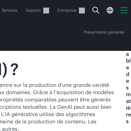
Services
Support
Entreprise
Présentation générale
T
a
bl
) ?
e
d
e
ide
centre sur la production d’une grande variété
s
ux domaines. Grâce à l’acquisition de modèles
m
t commander.
propriétés comparables peuvent être générés
at
riptions textuelles. La GenAI peut aussi bien
iè
 L’IA générative utilise des algorithmes
re
s
omaine de la production de contenu. Les
 autres.