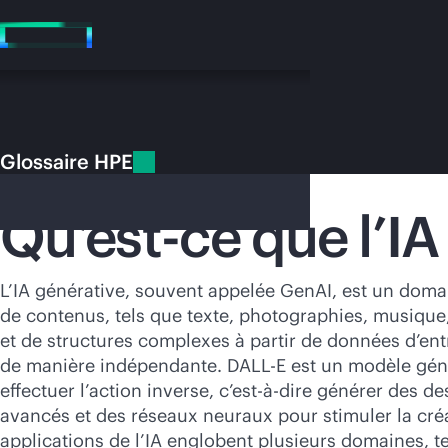
Accéder
au
contenu
principal
Glossaire HPE
Glossaire HPE
IA générative (GenAI)
Qu’est-ce que l’IA
Vo
L’IA générative, souvent appelée GenAI, est un domain
de contenus, tels que texte, photographies, musique
Rendez-vous
et de structures complexes à partir de données d’e
de manière indépendante. DALL-E est un modèle généra
effectuer l’action inverse, c’est-à-dire générer des d
avancés et des réseaux neuraux pour stimuler la créa
applications de l’IA englobent plusieurs domaines, tels