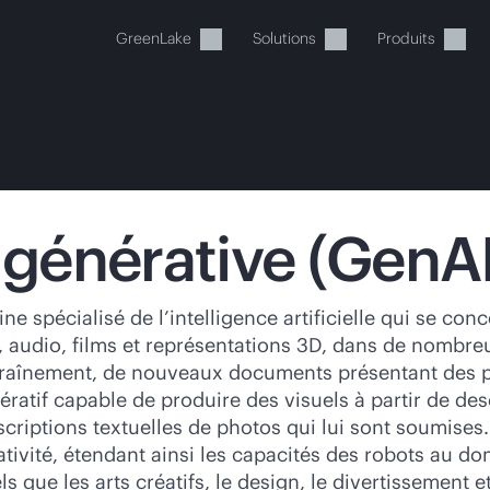
GreenLake
Solutions
Produits
 générative (GenAI
tre panier est actuellement v
e spécialisé de l’intelligence artificielle qui se con
, audio, films et représentations 3D, dans de nombre
 dans la boutique HPE pour découvrir, configurer e
ntraînement, de nouveaux documents présentant des 
tif capable de produire des visuels à partir de desc
escriptions textuelles de photos qui lui sont soumises.
Acheter maintenant
tivité, étendant ainsi les capacités des robots au d
 que les arts créatifs, le design, le divertissement et