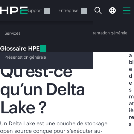
Accéder
au
Services
Support
Entreprise
contenu
principal
Glossaire HPE
Présentation générale
Services
Glossaire HPE
T
Delta Lake
a
Présentation
générale
bl
Qu’est-ce
e
d
qu’un Delta
e
Votre panier est
s
actuellement vide
m
Lake ?
at
iè
Rendez-vous dans la boutique HPE pour
re
découvrir, configurer et commander.
Un Delta Lake est une couche de stockage
s
open source conçue pour s’exécuter au-