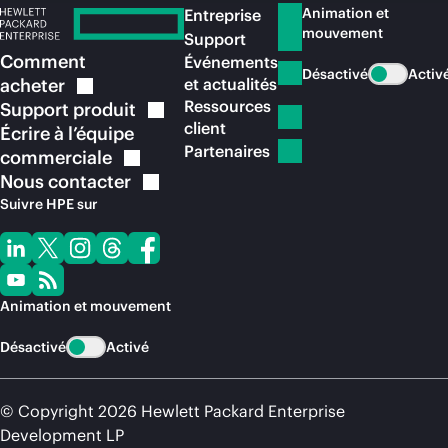
Animation et
Entreprise
mouvement
Support
Comment
Événements
Désactivé
Activ
acheter
et actualités
Ressources
Support
produit
client
Écrire à l’équipe
Partenaires
commerciale
Nous
contacter
Suivre HPE sur
Animation et mouvement
Désactivé
Activé
© Copyright 2026 Hewlett Packard Enterprise
Development LP