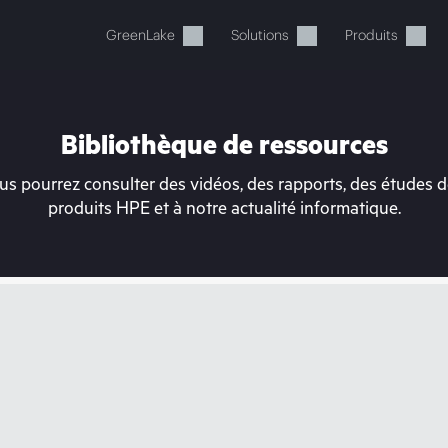
GreenLake
Solutions
Produits
Bibliothèque de ressources
s pourrez consulter des vidéos, des rapports, des études de
produits HPE et à notre actualité informatique.
tre panier est actuellement v
 dans la boutique HPE pour découvrir, configurer e
Acheter maintenant