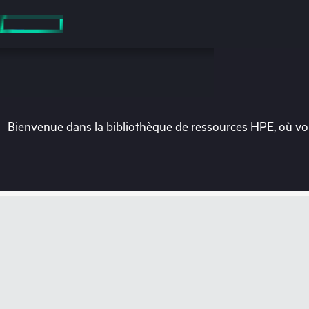
Accéder
au
contenu
principal
Bienvenue dans la bibliothèque de ressources HPE, où vou
Vo
Rendez-vous