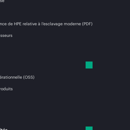
ise
nce de HPE relative à l’esclavage moderne (PDF)
isseurs
érationnelle (OSS)
roduits