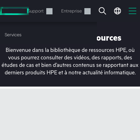
Accéder
au
Services
Support
Entreprise
contenu
principal
Services
Bibliothèque de ressources
Bienvenue dans la bibliothèque de ressources HPE, où
vous pourrez consulter des vidéos, des rapports, des
études de cas et bien d’autres contenus se rapportant aux
derniers produits HPE et à notre actualité informatique.
Votre panier est
actuellement vide
Rendez-vous dans la boutique HPE pour
découvrir, configurer et commander.