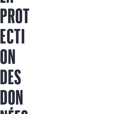
Acheter maintenant
PROT
ECTI
ON
DES
DON