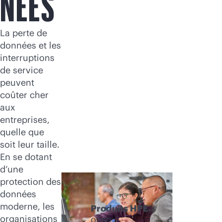
NÉES
La perte de
données et les
interruptions
de service
peuvent
coûter cher
aux
entreprises,
quelle que
soit leur taille.
En se dotant
d’une
protection des
données
moderne, les
Produits HPE
organisations
pour la
01:50