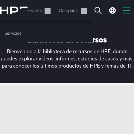
Saltar
al
Servicios
Soporte
Compañía
contenido
principal
Servicios
Biblioteca de recursos
Bienvenido a la biblioteca de recursos de HPE, donde
puedes explorar vídeos, informes, estudios de casos y más,
para conocer los últimos productos de HPE y temas de TI.
En estos momentos, tu
cesta está vacía
Dirígete a la tienda de HPE para encontrar lo
que buscas, configurarlo y realizar el pedido.