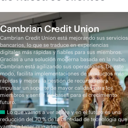
Cambrian Credit Union
Cambrian Credit Union está mejorando sus servicios
bancarios, lo que se traduce en experiencias
digitales más rápidas y fiables para sus miembros.
Gracias a una solución moderna basada en la nube,
Cambrian está agilizando sus operaciones. De este
modo, facilita implementaciones de productos más
rápidas y mejora la gestión de recursos para
impulsar un soporte de mayor calidad para los
miembros y sentar las bases para el crecimiento
futuro.
Lo que vamos a ver ahora y en el futuro es una
reducción del 70 % de la cantidad de tecnología que
vamos a tener que adquirir.