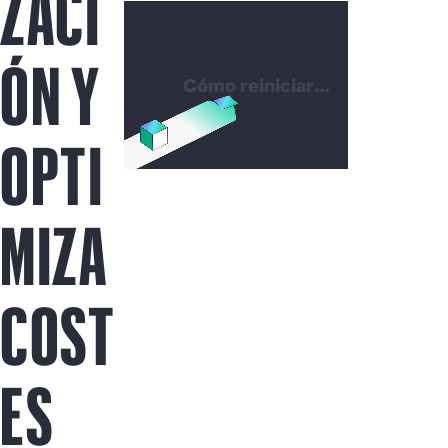
ZACI
ÓN Y
Cómo reiniciar
con control
OPTI
MIZA
COST
ES