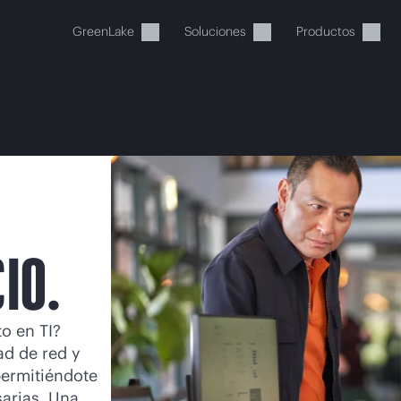
GreenLake
Soluciones
Productos
stos momentos, tu cesta está 
IO.
a de HPE para encontrar lo que buscas, configurarlo y
o en TI?
ad de red y
Comprar ahora
permitiéndote
sarias. Una