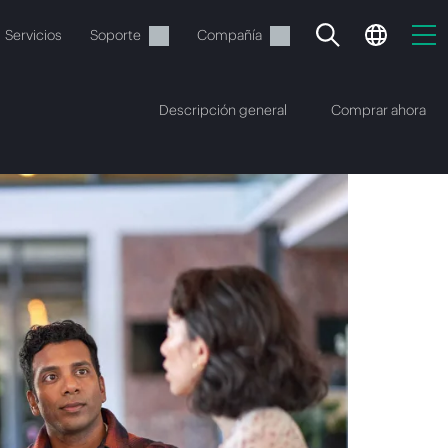
Servicios
Soporte
Compañía
Descripción general
Comprar ahora
vacía
 realizar el pedido.