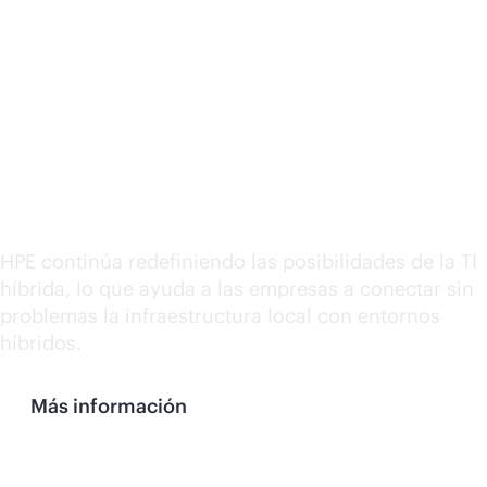
2025 se ha nombrado a
HPE líder en servicios d
integración y
asesoramiento para TI
híbrida
HPE continúa redefiniendo las posibilidades de la TI
híbrida, lo que ayuda a las empresas a conectar sin
problemas la infraestructura local con entornos
híbridos.
Más información