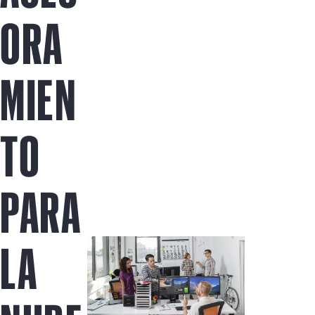
Comprar ahora
ORA
MIEN
TO
PARA
LA