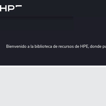
Saltar
al
contenido
principal
Bienvenido a la biblioteca de recursos de HPE, donde p
En e
Dirígete a la tiend