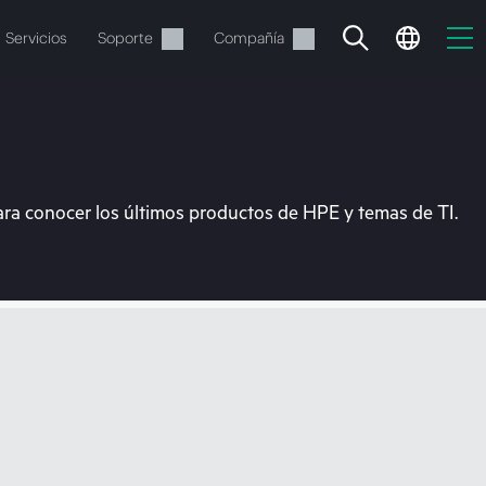
Servicios
Soporte
Compañía
ara conocer los últimos productos de HPE y temas de TI.
vacía
 realizar el pedido.