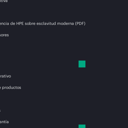
tiva
encia de HPE sobre esclavitud moderna (PDF)
sores
rativo
e productos
s
antía