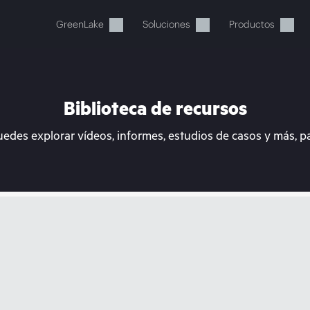
GreenLake
Soluciones
Productos
Biblioteca de recursos
uedes explorar vídeos, informes, estudios de casos y más, p
stos momentos, tu cesta está 
a de HPE para encontrar lo que buscas, configurarlo y
Comprar ahora