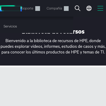
Saltar
al
Servicios
Soporte
Compañía
contenido
principal
Servicios
Biblioteca de recursos
Bienvenido a la biblioteca de recursos de HPE, donde
puedes explorar vídeos, informes, estudios de casos y más,
para conocer los últimos productos de HPE y temas de TI.
En estos momentos, tu
cesta está vacía
Dirígete a la tienda de HPE para encontrar lo
que buscas, configurarlo y realizar el pedido.