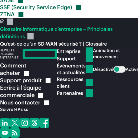
SASE
SSE (Security Service
Edge)
ZTNA
Glossaire informatique d’entreprise – Principales
définitions
Qu’est-ce qu’un SD-WAN sécurisé ? | Glossaire
Animation et
Entreprise
mouvement
Support
Comment
Événements
Désactivé
Activ
acheter
et actualités
Ressources
Support
produit
client
Écrire à l’équipe
Partenaires
commerciale
Nous
contacter
Suivre HPE sur