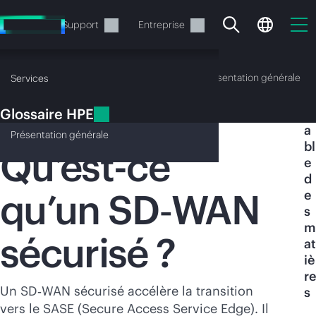
Accéder
au
Services
Support
Entreprise
contenu
principal
Glossaire HPE
Présentation générale
Services
Glossaire HPE
T
SD‑WAN sécurisé
a
Présentation
générale
bl
Qu’est-ce
e
d
qu’un SD‑WAN
e
Votre panier est
s
actuellement vide
m
sécurisé ?
at
iè
Rendez-vous dans la boutique HPE pour
re
découvrir, configurer et commander.
Un SD‑WAN sécurisé accélère la transition
s
vers le SASE (Secure Access Service Edge). Il