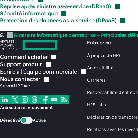
Reprise après sinistre as-a-service
(DRaaS)
Sécurité
informatique
Protection des données as-a-service
(DPaaS)
Glossaire informatique d’entreprise – Principales défi
Entreprise
À propos de HPE
Comment
acheter
Support
produit
Accessibilité
Écrire à l’équipe
commerciale
Nous
contacter
Carrières
Suivre HPE sur
Responsabilité d’entrepr
HPE Labs
Animation et mouvement
Déclaration de transpare
Désactivé
Activé
Relations avec les invest