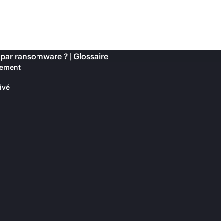
 par ransomware ? | Glossaire
vement
ivé