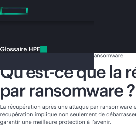
Accéder
au
contenu
principal
Glossaire HPE
Glossaire HPE
Récupération après une attaque par ransomware
Qu’est-ce que la 
par ransomware ?
Vo
Rendez-vous
La récupération après une attaque par ransomware es
récupération implique non seulement de débarrasser
garantir une meilleure protection à l’avenir.