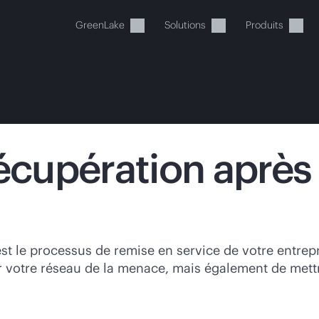
GreenLake
Solutions
Produits
récupération après
tre panier est actuellement v
 dans la boutique HPE pour découvrir, configurer e
t le processus de remise en service de votre entrep
 votre réseau de la menace, mais également de mett
Acheter maintenant