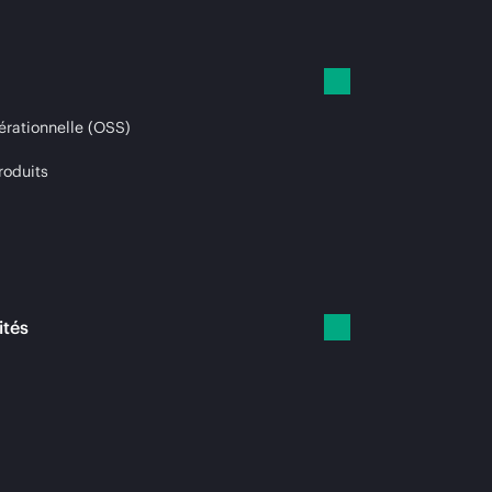
érationnelle (OSS)
roduits
ités