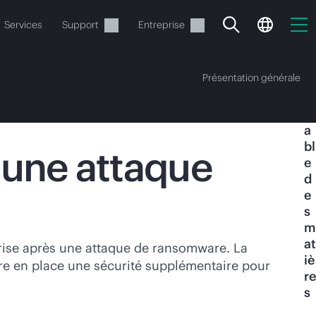
Services
Support
Entreprise
Présentation générale
T
a
bl
 une attaque
e
d
e
ide
s
m
t commander.
at
rise après une attaque de ransomware. La
iè
re en place une sécurité supplémentaire pour
re
s