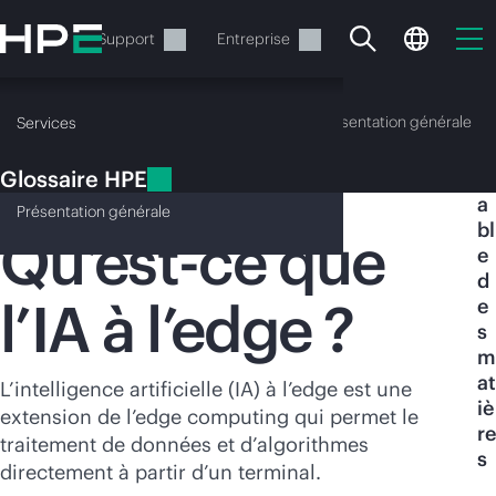
Accéder
au
Services
Support
Entreprise
contenu
principal
Glossaire HPE
Présentation générale
Services
Glossaire HPE
T
IA à l’edge
a
Présentation
générale
bl
Qu’est-ce que
e
d
l’IA à l’edge ?
e
Votre panier est
s
actuellement vide
m
at
L’intelligence artificielle (IA) à l’edge est une
iè
Rendez-vous dans la boutique HPE pour
extension de l’edge computing qui permet le
re
découvrir, configurer et commander.
traitement de données et d’algorithmes
s
directement à partir d’un terminal.