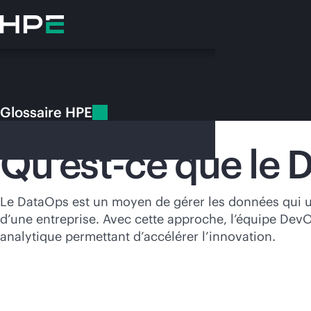
Accéder
au
contenu
principal
Glossaire HPE
Glossaire HPE
DataOps
Qu’est-ce que le 
Vo
Le DataOps est un moyen de gérer les données qui u
d’une entreprise. Avec cette approche, l’équipe DevO
Rendez-vous
analytique permettant d’accélérer l’innovation.