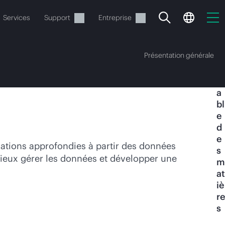
Services
Support
Entreprise
Présentation générale
T
a
bl
e
d
e
ide
ations approfondies à partir des données
s
 mieux gérer les données et développer une
m
t commander.
at
iè
re
s