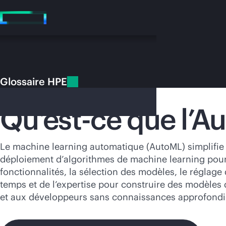
Accéder
au
contenu
principal
Glossaire HPE
Glossaire HPE
AutoML
Qu’est-ce que l’A
Vo
Le machine learning automatique (AutoML) simplifie 
déploiement d’algorithmes de machine learning pour u
Rendez-vous
fonctionnalités, la sélection des modèles, le réglag
temps et de l’expertise pour construire des modèles 
et aux développeurs sans connaissances approfondies