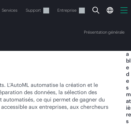
Services
Support
Entreprise
Présentation générale
T
a
bl
e
d
e
ide
. L’AutoML automatise la création et le
s
éparation des données, la sélection des
m
t commander.
nt automatisés, ce qui permet de gagner du
at
A accessible aux entreprises, aux chercheurs
iè
re
s