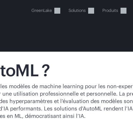
GreenLake
Solutions
Produits
utoML ?
tre panier est actuellement v
les modèles de machine learning pour les non-experts
ne utilisation professionnelle et personnelle. La pr
 dans la boutique HPE pour découvrir, configurer e
e des hyperparamètres et l’évaluation des modèles so
d’IA performants. Les solutions d’AutoML rendent l’I
 en ML, démocratisant ainsi l’IA.
Acheter maintenant