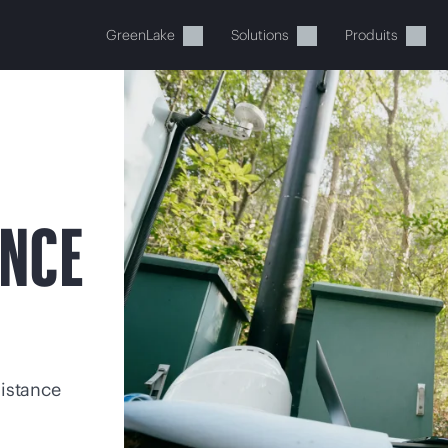
GreenLake
Solutions
Produits
ANCE
tre panier est actuellement v
 dans la boutique HPE pour découvrir, configurer e
istance
Acheter maintenant