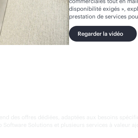
commerciales tout en maint
disponibilité exigés », ex
prestation de services po
Regarder la vidéo
de fonctionnement de HPE
end des offres dédiées, adaptées aux besoins spécif
o Software Solutions et plusieurs services à valeur a