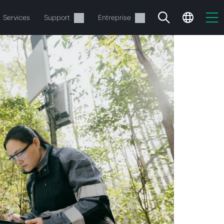
Services
Support
Entreprise
ide
t commander.