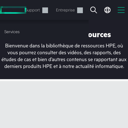
Accéder
au
Services
Support
Entreprise
contenu
principal
Services
Bibliothèque de ressources
Bienvenue dans la bibliothèque de ressources HPE, où
vous pourrez consulter des vidéos, des rapports, des
études de cas et bien d’autres contenus se rapportant aux
derniers produits HPE et à notre actualité informatique.
Votre panier est
actuellement vide
Rendez-vous dans la boutique HPE pour
découvrir, configurer et commander.