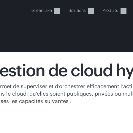
GreenLake
Solutions
Produits
estion de cloud hy
tre panier est actuellement v
met de superviser et d’orchestrer efficacement l’act
 le cloud, qu’elles soient publiques, privées ou multi
 dans la boutique HPE pour découvrir, configurer e
ses les capacités suivantes :
Acheter maintenant