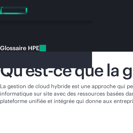
Accéder
au
contenu
principal
Glossaire HPE
Glossaire HPE
Gestion de cloud hybride
Qu’est-ce que la g
Vo
La gestion de cloud hybride est une approche qui per
informatique sur site avec des ressources basées dans
Rendez-vous
plateforme unifiée et intégrée qui donne aux entrepri