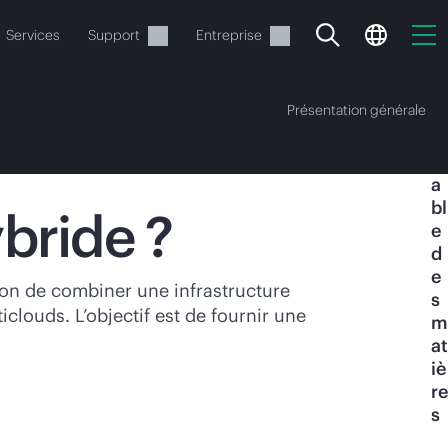
Services
Support
Entreprise
Présentation générale
T
a
bl
bride ?
e
d
e
ide
ion de combiner une infrastructure
s
clouds. L’objectif est de fournir une
m
t commander.
at
iè
re
s