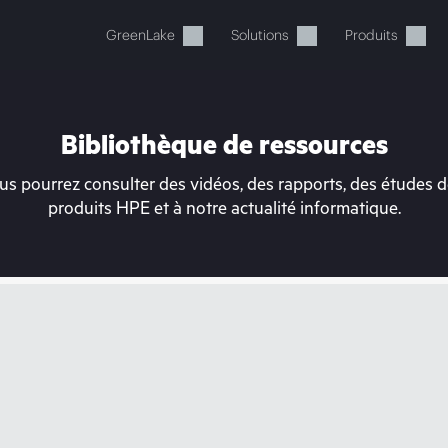
GreenLake
Solutions
Produits
Bibliothèque de ressources
s pourrez consulter des vidéos, des rapports, des études de
produits HPE et à notre actualité informatique.
tre panier est actuellement v
 dans la boutique HPE pour découvrir, configurer e
Acheter maintenant