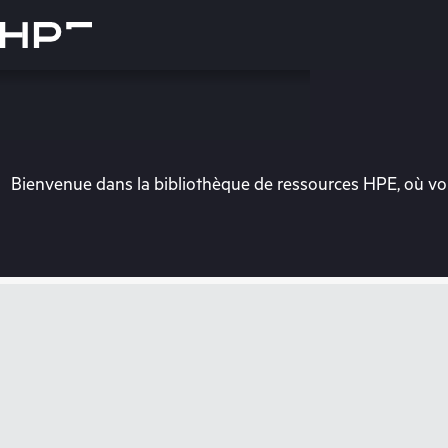
Accéder
au
contenu
principal
Bienvenue dans la bibliothèque de ressources HPE, où vou
Vo
Rendez-vous