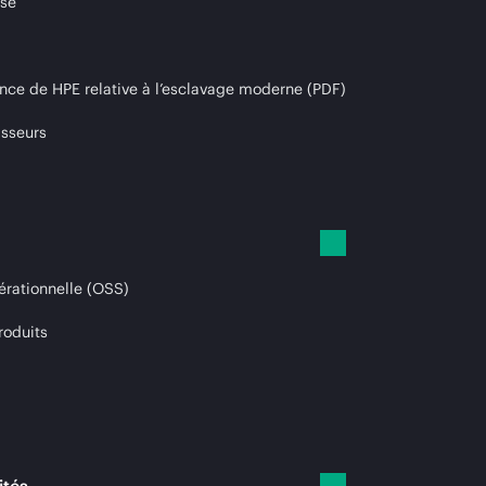
ise
nce de HPE relative à l’esclavage moderne (PDF)
isseurs
érationnelle (OSS)
roduits