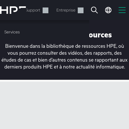
Accéder
au
Services
Support
Entreprise
contenu
principal
Services
Bibliothèque de ressources
Bienvenue dans la bibliothèque de ressources HPE, où
vous pourrez consulter des vidéos, des rapports, des
études de cas et bien d’autres contenus se rapportant aux
derniers produits HPE et à notre actualité informatique.
Votre panier est
actuellement vide
Rendez-vous dans la boutique HPE pour
découvrir, configurer et commander.