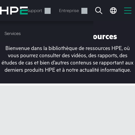
Accéder
au
Services
Support
Entreprise
contenu
principal
Services
Bibliothèque de ressources
Bienvenue dans la bibliothèque de ressources HPE, où
vous pourrez consulter des vidéos, des rapports, des
études de cas et bien d’autres contenus se rapportant aux
derniers produits HPE et à notre actualité informatique.
Votre panier est
actuellement vide
Rendez-vous dans la boutique HPE pour
découvrir, configurer et commander.